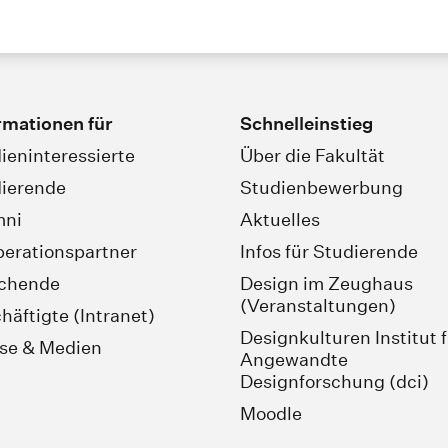
rmationen für
Schnelleinstieg
ieninteressierte
Über die Fakultät
ierende
Studienbewerbung
mni
Aktuelles
erationspartner
Infos für Studierende
schende
Design im Zeughaus
(Veranstaltungen)
häftigte (Intranet)
Designkulturen Institut 
se & Medien
Angewandte
Designforschung (dci)
Moodle