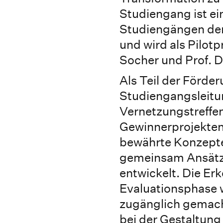
Studiengang ist ein
Studiengängen der
und wird als Pilotp
Socher und Prof. Dr
Als Teil der Förde
Studiengangsleitu
Vernetzungstreffen
Gewinnerprojekten 
bewährte Konzept
gemeinsam Ansätz
entwickelt. Die Er
Evaluationsphase w
zugänglich gemac
bei der Gestaltung