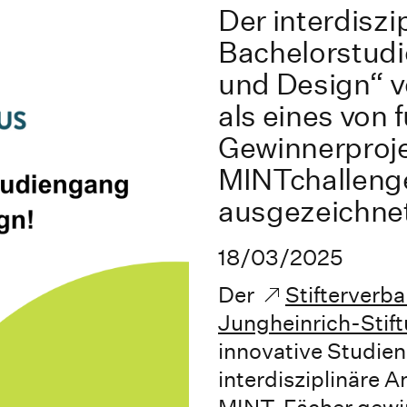
Der interdiszi
Bachelorstudi
und Design“ 
als eines von 
Gewinnerproj
MINTchalleng
ausgezeichne
18/03/2025
Der
Stifterverb
Jungheinrich-Stif
innovative Studie
interdisziplinäre 