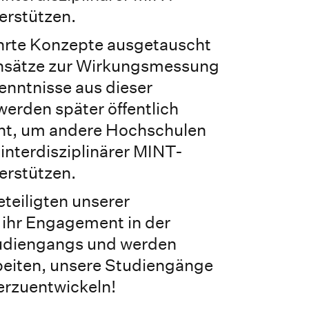
rstützen.
hrte Konzepte ausgetauscht
sätze zur Wirkungsmessung
kenntnisse aus dieser
erden später öffentlich
ht, um andere Hochschulen
 interdisziplinärer MINT-
rstützen.
eteiligten unserer
r ihr Engagement in der
udiengangs und werden
beiten, unsere Studiengänge
terzuentwickeln!