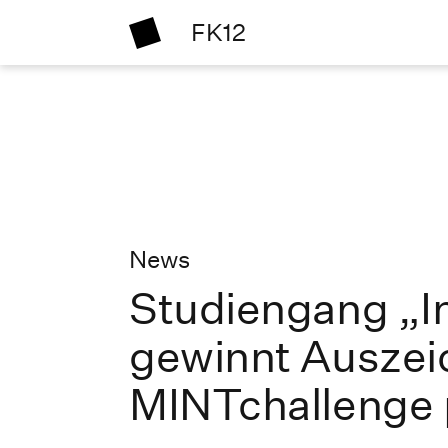
FK12
News
Studiengang „I
gewinnt Auszei
MINTchallenge 