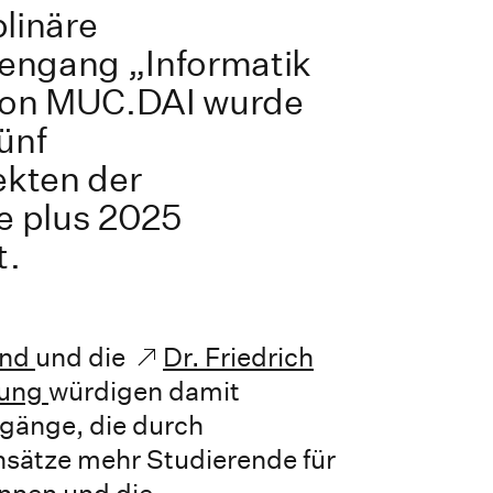
plinäre
engang „Informatik
von MUC.DAI wurde
fünf
ekten der
e plus 2025
t.
and
und die
Dr. Friedrich
tung
würdigen damit
ngänge, die durch
Ansätze mehr Studierende für