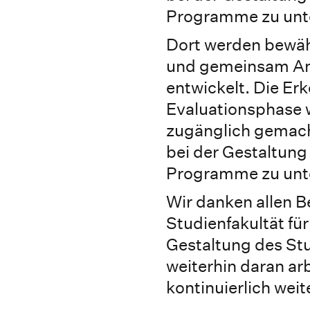
Programme zu unte
Dort werden bewä
und gemeinsam An
entwickelt. Die Er
Evaluationsphase w
zugänglich gemac
bei der Gestaltung
Programme zu unte
Wir danken allen B
Studienfakultät fü
Gestaltung des St
weiterhin daran ar
kontinuierlich wei