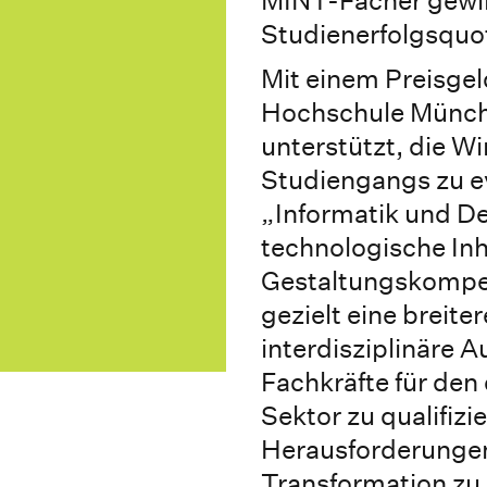
MINT-Fächer gewi
Studienerfolgsquo
Mit einem Preisgel
Hochschule Münch
unterstützt, die W
Studiengangs zu e
„Informatik und D
technologische Inh
Gestaltungskompet
gezielt eine breite
interdisziplinäre A
Fachkräfte für den 
Sektor zu qualifizi
Herausforderungen
Transformation zu 