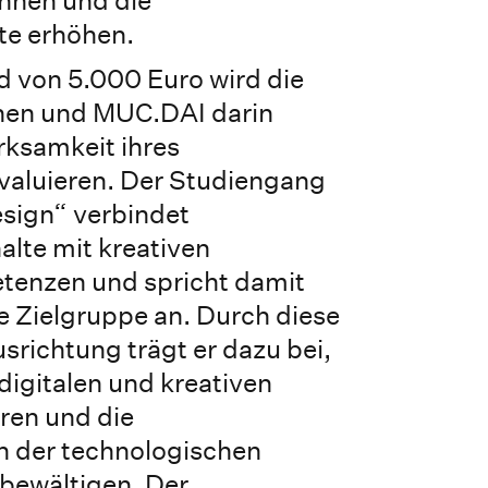
nnen und die
te erhöhen.
d von 5.000 Euro wird die
en und MUC.DAI darin
irksamkeit ihres
valuieren. Der Studiengang
esign“ verbindet
alte mit kreativen
enzen und spricht damit
re Zielgruppe an. Durch diese
usrichtung trägt er dazu bei,
digitalen und kreativen
eren und die
 der technologischen
bewältigen. Der