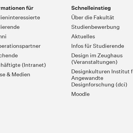
rmationen für
Schnelleinstieg
ieninteressierte
Über die Fakultät
ierende
Studienbewerbung
mni
Aktuelles
erationspartner
Infos für Studierende
schende
Design im Zeughaus
(Veranstaltungen)
häftigte (Intranet)
Designkulturen Institut 
se & Medien
Angewandte
Designforschung (dci)
Moodle