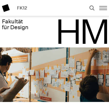
FK12
Fakultät
für Design