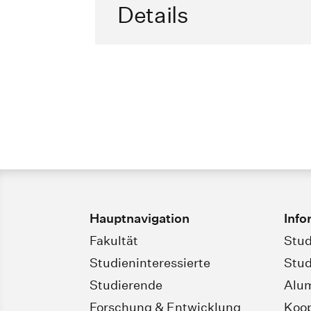
Details
Hauptnavigation
Info
Fakultät
Stud
Studieninteressierte
Stud
Studierende
Alu
Forschung & Entwicklung
Koop