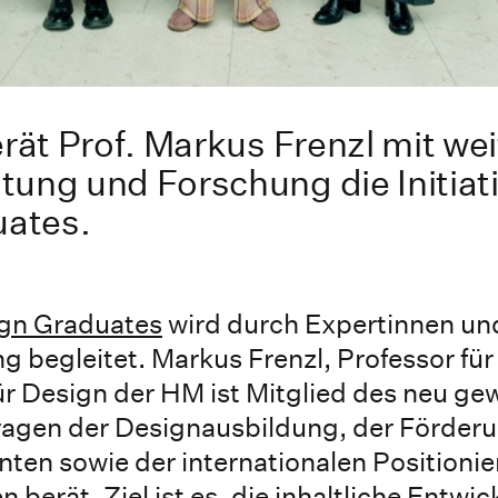
erät Prof. Markus Frenzl mit we
ung und Forschung die Initiat
ates.
gn Graduates
wird durch Expertinnen un
 begleitet. Markus Frenzl, Professor fü
ür Design der HM ist Mitglied des neu ge
n Fragen der Designausbildung, der Förder
ten sowie der internationalen Positioni
erät. Ziel ist es, die inhaltliche Entwi