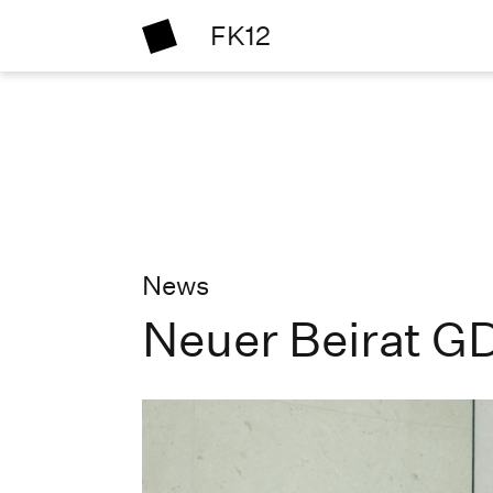
FK12
News
Neuer Beirat G