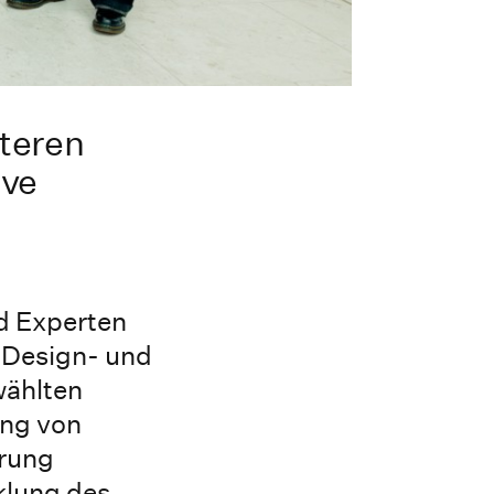
iteren
ive
d Experten
r Design- und
wählten
ung von
erung
cklung des