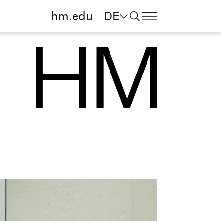
hm.edu
DE