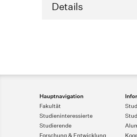
Details
Hauptnavigation
Info
Fakultät
Stud
Studieninteressierte
Stud
Studierende
Alu
Forschung & Entwicklung
Koop