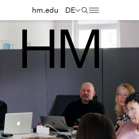
hm.edu
DE