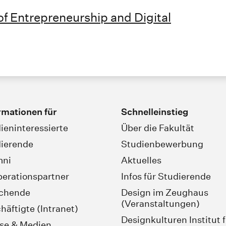
of Entrepreneurship and Digital
rmationen für
Schnelleinstieg
ieninteressierte
Über die Fakultät
ierende
Studienbewerbung
mni
Aktuelles
erationspartner
Infos für Studierende
schende
Design im Zeughaus
(Veranstaltungen)
häftigte (Intranet)
Designkulturen Institut 
se & Medien